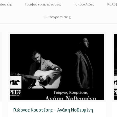
Υπηρεσίες μεταγλώττισης
deo clip
Γραφιστικές εργασίες
Ιστοσελίδες
Καλύψ
Ραδιοφωνικά σποτ
Φωτογραφίσεις
Εκφωνήσεις – Voice over
Προϊοντική φωτογράφιση eshop
Γιώργος Κουρτέσης – Αγάπη Νοθευμένη
Γιώργος Κουρτέσης – Αγάπη Νοθευμένη