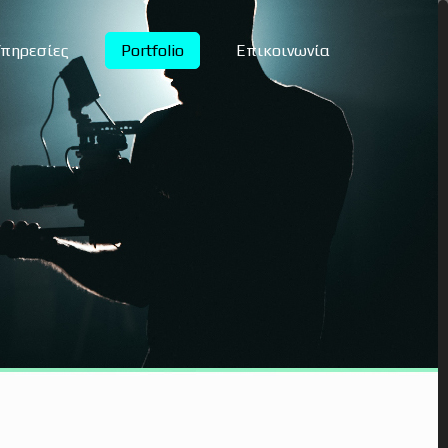
Υπηρεσίες
Portfolio
Επικοινωνία
gital Marketing Services
εδιασμός ιστοσελίδας
εδιασμός e-shop
αφιστικές υπηρεσίες