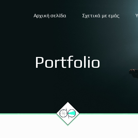
Αρχική σελίδα
Σχετικά με εμάς
Portfolio
Οπτικοακουστικές καλύψεις
Di
Υπηρεσίες livestreaming
Σχ
Αερολήψεις – Drone
Σχ
Υπηρεσίες υποτιτλισμού
Γρ