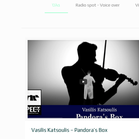
Εκθεσιακά βίντεο
Όλα
Radio spot - Voice over
Vi
Προϊοντικά βίντεο
Infographic βίντεο
Testimonial βίντεο
Βίντεο εκδηλώσεων
Social media βίντεο
Crowdfunding βίντεο
Vasilis Katsoulis – Pandora’s Box
Vasilis Katsoulis – Pandora’s Box