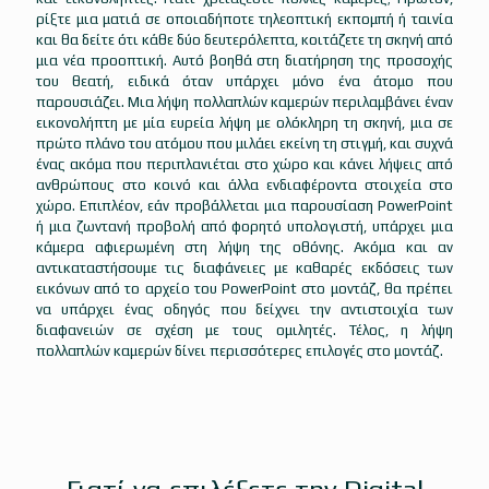
ρίξτε μια ματιά σε οποιαδήποτε τηλεοπτική εκπομπή ή ταινία
και θα δείτε ότι κάθε δύο δευτερόλεπτα, κοιτάζετε τη σκηνή από
μια νέα προοπτική. Αυτό βοηθά στη διατήρηση της προσοχής
του θεατή, ειδικά όταν υπάρχει μόνο ένα άτομο που
παρουσιάζει. Μια λήψη πολλαπλών καμερών περιλαμβάνει έναν
εικονολήπτη με μία ευρεία λήψη με ολόκληρη τη σκηνή, μια σε
πρώτο πλάνο του ατόμου που μιλάει εκείνη τη στιγμή, και συχνά
ένας ακόμα που περιπλανιέται στο χώρο και κάνει λήψεις από
ανθρώπους στο κοινό και άλλα ενδιαφέροντα στοιχεία στο
χώρο. Επιπλέον, εάν προβάλλεται μια παρουσίαση PowerPoint
ή μια ζωντανή προβολή από φορητό υπολογιστή, υπάρχει μια
κάμερα αφιερωμένη στη λήψη της οθόνης. Ακόμα και αν
αντικαταστήσουμε τις διαφάνειες με καθαρές εκδόσεις των
εικόνων από το αρχείο του PowerPoint στο μοντάζ, θα πρέπει
να υπάρχει ένας οδηγός που δείχνει την αντιστοιχία των
διαφανειών σε σχέση με τους ομιλητές. Τέλος, η λήψη
πολλαπλών καμερών δίνει περισσότερες επιλογές στο μοντάζ.