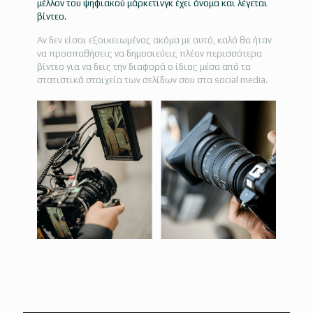
μέλλον του ψηφιακού μάρκετινγκ έχει όνομα και λέγεται
βίντεο.
Αν δεν είσαι εξοικειωμένος ακόμα με αυτό, καλό θα ήταν
να προσπαθήσεις να δημοσιεύεις πλέον περισσότερα
βίντεο για να δεις την διαφορά ο ίδιος μέσα από τα
στατιστικά στοιχεία των σελίδων σου στα social media.