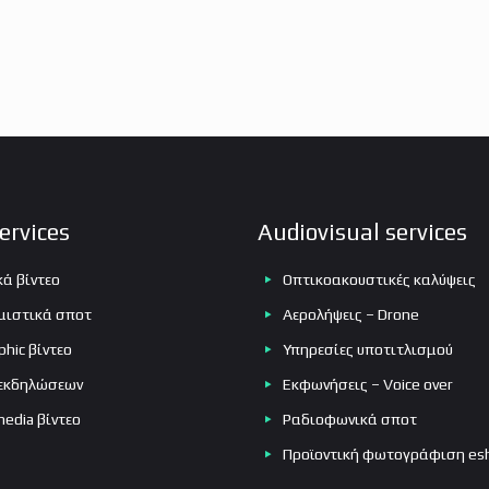
Υπηρεσίες μεταγλώττισης
Ραδιοφωνικά σποτ
Εκφωνήσεις – Voice over
Προϊοντική φωτογράφιση eshop
ervices
Audiovisual services
κά βίντεο
Οπτικοακουστικές καλύψεις
ιστικά σποτ
Αερολήψεις – Drone
phic βίντεο
Υπηρεσίες υποτιτλισμού
 εκδηλώσεων
Εκφωνήσεις – Voice over
media βίντεο
Ραδιοφωνικά σποτ
Προϊοντική φωτογράφιση es