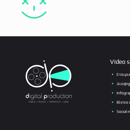
Εκθεσιακά βίντεο
Προϊοντικά βίντεο
Infographic βίντεο
Testimonial βίντεο
Βίντεο εκδηλώσεων
Video s
Social media βίντεο
Crowdfunding βίντεο
Εταιρι
Διαφημ
Infogra
Βίντεο
Social 