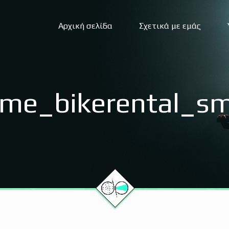
Αρχική σελίδα
Σχετικά με εμάς
me_bikerental_sm
Οπτικοακουστικές καλύψεις
D
Υπηρεσίες livestreaming
Σ
Αερολήψεις – Drone
Σ
Υπηρεσίες υποτιτλισμού
Γ