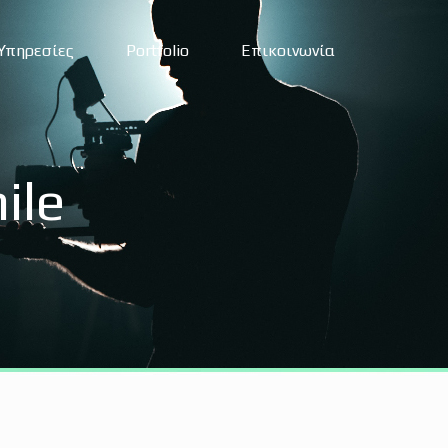
Υπηρεσίες
Portfolio
Επικοινωνία
ile
igital Marketing Services
χεδιασμός ιστοσελίδας
χεδιασμός e-shop
ραφιστικές υπηρεσίες