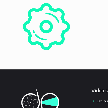
Εκθεσιακά βίντεο
Προϊοντικά βίντεο
Infographic βίντεο
Testimonial βίντεο
Βίντεο εκδηλώσεων
Social media βίντεο
Crowdfunding βίντεο
Video s
Εταιρι