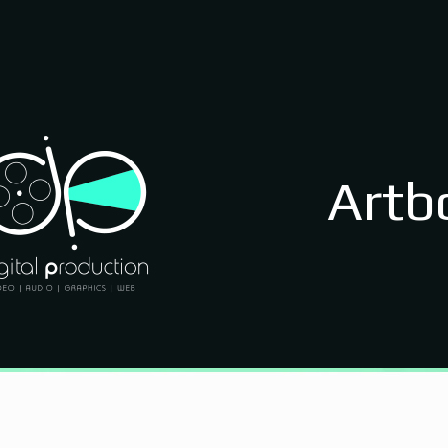
Artb
Εταιρικά βίντεο
Διαφημιστικά σποτ
Μουσικά βίντεο κλιπ
Εκπαιδευτικά βίντεο