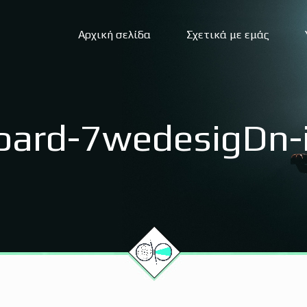
Αρχική σελίδα
Σχετικά με εμάς
oard-7wedesigDn-
Οπτικοακουστικές καλύψεις
D
Υπηρεσίες livestreaming
Σ
Αερολήψεις – Drone
Σ
Υπηρεσίες υποτιτλισμού
Γ