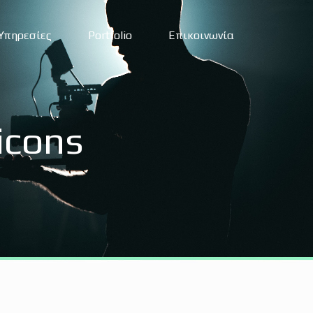
Υπηρεσίες
Portfolio
Επικοινωνία
icons
igital Marketing Services
χεδιασμός ιστοσελίδας
χεδιασμός e-shop
ραφιστικές υπηρεσίες