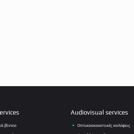
Υπηρεσίες μεταγλώττισης
Ραδιοφωνικά σποτ
Εκφωνήσεις – Voice over
Προϊοντική φωτογράφιση eshop
ervices
Audiovisual services
κά βίντεο
Οπτικοακουστικές καλύψεις